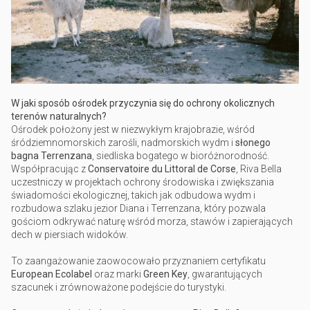
W jaki sposób ośrodek przyczynia się do ochrony okolicznych
terenów naturalnych?
Ośrodek położony jest w niezwykłym krajobrazie, wśród
śródziemnomorskich zarośli, nadmorskich wydm i
słonego
bagna Terrenzana
, siedliska bogatego w bioróżnorodność.
Współpracując z
Conservatoire du Littoral de Corse
, Riva Bella
uczestniczy w projektach ochrony środowiska i zwiększania
świadomości ekologicznej, takich jak odbudowa wydm i
rozbudowa szlaku jezior Diana i Terrenzana, który pozwala
gościom odkrywać naturę wśród morza, stawów i zapierających
dech w piersiach widoków.
To zaangażowanie zaowocowało przyznaniem certyfikatu
European Ecolabel
oraz marki
Green Key
, gwarantujących
szacunek i zrównoważone podejście do turystyki.