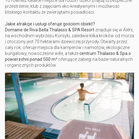
To również idealne miejsce dla rodzin: dzieci znajdą tu bezpieczne
przestrzenie, klub z zajęciami eko-kreatywnymi i możliwość
bliskiego kontaktu ze zwierzętami posiadłości.
Jakie atrakcje i usługi oferuje gościom obiekt?
Domaine de Riva Bella Thalasso & SPA Resort
znajduje się w Alérii,
na wschodnim wybrzeżu Korsyki, zaledwie kilka kroków od morza
i otoczony jest 70 hektarami dziewiczej przyrody. Otwarty przez
cały rok, oferuje miejsca dla kamperów i namiotów, ekologiczne
bungalowy, nowoczesne wille, a także
centrum Thalasso & Spa o
powierzchni ponad 500 m²
oferujące zabiegi na bazie naturalnych
i organicznych produktów.