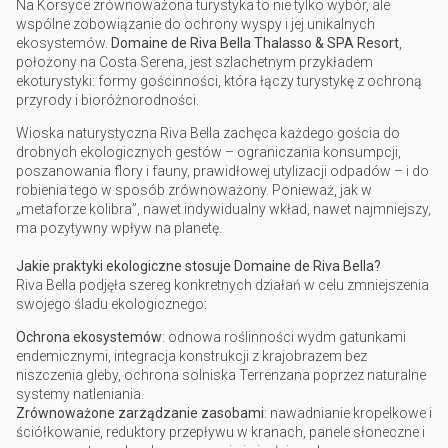
Na Korsyce zrównoważona turystyka to nie tylko wybór, ale
wspólne zobowiązanie do ochrony wyspy i jej unikalnych
ekosystemów.
Domaine de Riva Bella Thalasso & SPA Resort
,
położony na Costa Serena, jest szlachetnym przykładem
ekoturystyki: formy gościnności, która łączy turystykę z ochroną
przyrody i bioróżnorodności.
Wioska naturystyczna Riva Bella zachęca każdego gościa do
drobnych ekologicznych gestów – ograniczania konsumpcji,
poszanowania flory i fauny, prawidłowej utylizacji odpadów – i do
robienia tego w sposób zrównoważony. Ponieważ, jak w
„metaforze kolibra”, nawet indywidualny wkład, nawet najmniejszy,
ma pozytywny wpływ na planetę.
Jakie praktyki ekologiczne stosuje Domaine de Riva Bella?
Riva Bella podjęła szereg konkretnych działań w celu zmniejszenia
swojego śladu ekologicznego:
Ochrona ekosystemów
: odnowa roślinności wydm gatunkami
endemicznymi, integracja konstrukcji z krajobrazem bez
niszczenia gleby, ochrona solniska Terrenzana poprzez naturalne
systemy natleniania.
Zrównoważone zarządzanie zasobami
: nawadnianie kropelkowe i
ściółkowanie, reduktory przepływu w kranach, panele słoneczne i