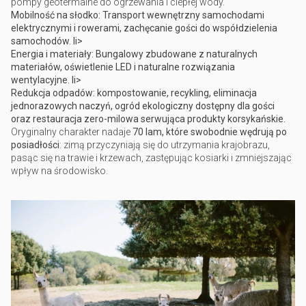
pompy geotermalne do ogrzewania i ciepłej wody.
Mobilność na słodko: Transport wewnętrzny samochodami
elektrycznymi i rowerami, zachęcanie gości do współdzielenia
samochodów. li>
Energia i materiały: Bungalowy zbudowane z naturalnych
materiałów, oświetlenie LED i naturalne rozwiązania
wentylacyjne. li>
Redukcja odpadów: kompostowanie, recykling, eliminacja
jednorazowych naczyń, ogród ekologiczny dostępny dla gości
oraz restauracja zero-milowa serwująca produkty korsykańskie.
Oryginalny charakter nadaje
70 lam, które swobodnie wędrują po
posiadłości
: zimą przyczyniają się do utrzymania krajobrazu,
pasąc się na trawie i krzewach, zastępując kosiarki i zmniejszając
wpływ na środowisko.