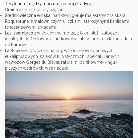
Terytorium między morzem, naturą i tradycją
Gmina dzieli się na trzy części:
Średniowieczna wioska
, nad którą góruje majestatyczna skała
Roquebrune, z malowniczymi uliczkami, starożytnymi kaplicami i
renesansowymi arkadami.
Les Issambres
z widokiem na morze, z 8 km plaż i zatoczek
idealnych do żeglowania, nurkowania lub po prostu relaksu z dala
od tłumów.
La Bouverie
, otoczona naturą, wśród lasów sosnowych i
eukaliptusowych, szlaków turystycznych i spektakularnych
wąwozów Gorges du Blavet, raj dla miłośników trekkingu i
pieszych wędrówek. wspinaczka.