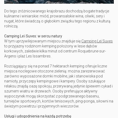
Do tego zróżnicowanego krajobrazu dochodzą bogate tradycje
kulinarne i winiarskie: miód, prowansalskie wina, oliwki, sery i
nugat, które świadczą o głębokim związku tego regionu z kulturą
rolniczą.
Camping Leï Suves: w sercu natury
W tym uprzywilejowanym miejscu znajduje się
Camping Leï Suves
to przyjazny rodzinom kemping położony w lesie dębów
korkowych, zaledwie kilka minut od centrum Roquebrune-sur-
Argens i plaż Les Issambres.
Rozciągający się na ponad 7 hektarach kemping oferuje liczne
miejsca noclegowe otoczone zielenią: można zarezerwować
zarówno wyposażone domki mobilne, jak i stanowiska pod
namioty, przyczepy kempingowe i kampery. Osoby szukające
relaksu znajdą oazę spokoju, przerywaną jedynie śpiewem cykad i
szumem wiatru w drzewach. Osoby preferujące aktywny
wypoczynek mogą skorzystać z podgrzewanego basenu,
turniejów sportowych, kortów tenisowych, ping-ponga, siłowni na
świeżym powietrzu i przyjemnych wieczorów.
Usługi i udogodnienia na każdą potrzebę