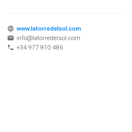
www.latorredelsol.com
info@latorredelsol.com
+34 977 810 486