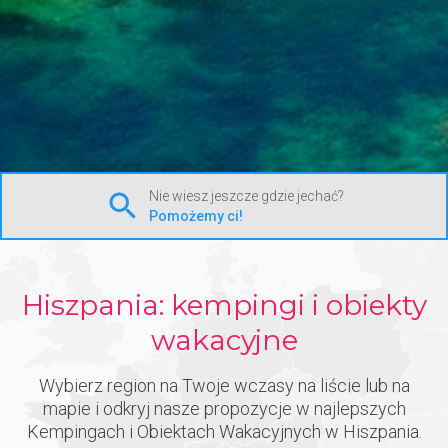
Nie wiesz jeszcze gdzie jechać?
Pomożemy ci!
Hiszpania: kempingi i obiekty
wakacyjne
Wybierz region na Twoje wczasy na liście lub na
mapie i odkryj nasze propozycje w najlepszych
Kempingach i Obiektach Wakacyjnych w Hiszpania.