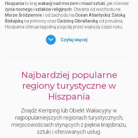
Hiszpania
to kraj
wakacji nad morzem i miast sztuki
, jak również
życia nocnego i szlaków religijnych
. Otwarta od wschodu na
Morze Śródziemne
i od zachodu na
Ocean Atlantyckiz Zatoką
Biskajską
na północy oraz
Cieśniną Gibraltarską
od południa,
Hiszpania oferuje łagodną pogodę przez większą część roku,
choć o
bardzo różnej temperaturze. Kempingi i wioski
turystyczne w Hiszpanii
są liczne, zwykle znajdują się wzdłuż
Czytaj więcej
wybrzeża i wzdłuż dróg najbardziej lubianych przez turystów, co
odzwierciedla Iberyjskie naturalne powołanie dla
turystyki
plenerowej
.
Wakacje na plaży w Hiszpanii
wyróżnia ogromna różnorodność
Najbardziej popularne
wyboru.
Wybrzeża Morza Śródziemnego
obejmuje gminy
Katalonii, Walencji, Murcji i odcinek Andaluzji aż po Cieśninę
regiony turystyczne w
Gibraltarską:
przyjemna temperatura
powietrza i wody sprawia,
że jest to idealne miejsce dla
rodzin z dziećmi
, choć nie brakuje
Hiszpania
również rozrywki dla młodzieży i nastolatków. Nocne życie w
Hiszpanii jest "
intensywne"
a wybrzeże Morza Śródziemnego z
Costa Brava
i
Costa Dorada
, idealne dla osób odwiedzających
Znajdź Kemping lub Obiekt Wakacyjny w
cudowną Barcelonę, nie jest wyjątkiem. Również południowa
najpopularniejszych regionach turystycznych,
Costa del Sol
, z wysoką temperaturą pochodzącą z Afryki
miejscowościach słynących z piękna krajobrazu,
Północnej, jest niezwykle atrakcyjna.
sztuki i oferowanych usług.
Na
wybrzeżu Atlantyku
, woda jest chłodniejsza i głębsza, tworząc