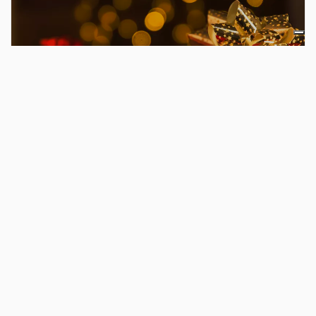
W te święta podaruj świąteczny prezent!
Chcesz przeczytać wszystkie informacje?
Przejdź do pełnego
spisu treści.
Odkryj naszą sieć turystyczną