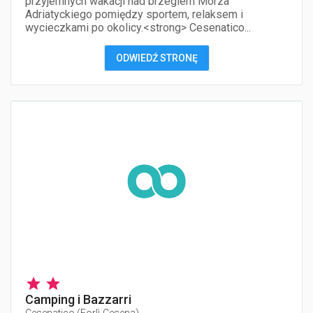
przyjemnych wakacji nad brzegiem Morza
Adriatyckiego pomiędzy sportem, relaksem i
wycieczkami po okolicy.<strong> Cesenatico...
ODWIEDŹ STRONĘ
Camping i Bazzarri
Cesenatico
(
Forlì-Cesena
)