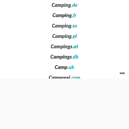
O nas
Privacy
News
Skontaktuj się z nami
Zamieść swój obiekt