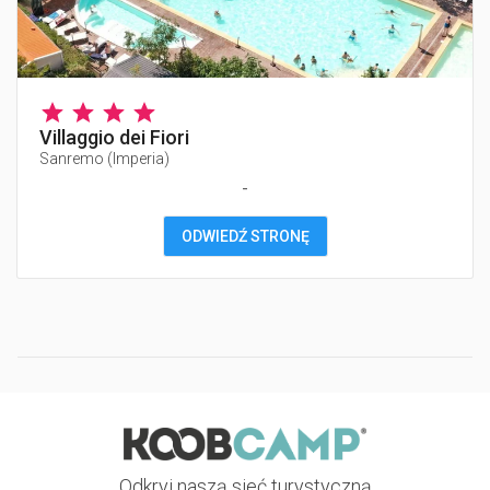
Villaggio dei Fiori
Sanremo
(
Imperia
)
-
ODWIEDŹ STRONĘ
Odkryj naszą sieć turystyczną