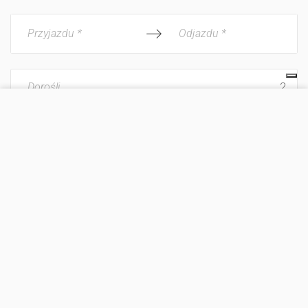
Przyjazdu *
Odjazdu *
Dorośli
ODWIEDŹ STRONĘ
Dzieci
Pobyt ze zwierzęciem domowym
Wyrażam zgodę na
przetwarzanie danych osobowych