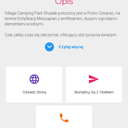
Opis
Village Camping Park Shadak położony jest w Porto Cesareo, na
terenie fortyfikacji Messapian z amfiteatrem, dużymi ogrodami i
elementami wodnymi.
Czar, jakby czas się zatrzymał, oferujący styl życia na świeżym
powietrzu z drzewami oliwnymi, palmami i sosnami. Ośrodek
wypoczynkowy położony 500 m od krystalicznie czystego morza
Czytaj więcej
Salento oferuje gościom:
pole namiotowe z zacienionymi stanowiskami wyposażonymi w
prąd;
teren wsi, z domkami mobilnymi mogącymi pomieścić do 6 osób;
Bed & Breakfast z niezależnymi pokojami, z prywatną łazienką i
dobrze umeblowanymi;
restauracja, idealna również na uroczystości i imprezy.
Odwiedź Stronę
Skontaktuj Się Z Obiektem
Liczne inne usługi dostępne w obiekcie sprawią, że Twoje wakacje
w Apulii będą niezapomnianym pobytem!
Bezpłatny bezprzewodowy dostęp do Internetu
Na życzenie organizowane są kursy jogi
Na życzenie można wypożyczyć konie
Na życzenie możliwość skorzystania z usług fryzjera i