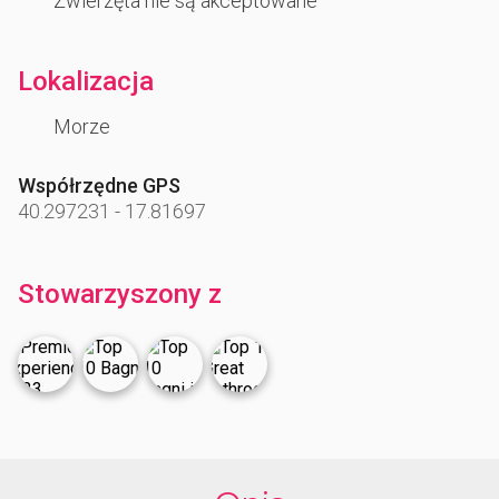
Zwierzęta nie są akceptowane
Lokalizacja
Morze
Współrzędne GPS
40.297231
-
17.81697
Stowarzyszony z