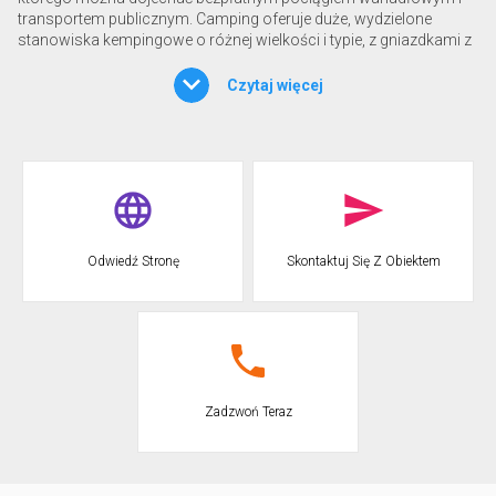
transportem publicznym. Camping oferuje duże, wydzielone
stanowiska kempingowe o różnej wielkości i typie, z gniazdkami z
wtyczką europejską (6A-1400W), możliwością podłączenia wody i
odprowadzania ścieków oraz podłączeniem do telewizji. Zupełnie
Czytaj więcej
nowe domki mobilne, w pełni umeblowane i wyposażone we
wszelkie udogodnienia. Profesjonalny zespół animatorów oferuje
codzienne programy dla dorosłych, młodzieży i dzieci. Organizuje
programy sportowe, gry, konkursy, wieczorne pokazy, włączając
naszych gości w światowy program rozrywkowy na cały dzień.
Nowość: nowa arena występów taneczno-muzycznych. Usługi:
Podgrzewany basen dla dzieci ze zjeżdżalnią, wodospadami
Geigera i grami wodnymi, wanna z hydromasażem,
Odwiedź Stronę
Skontaktuj Się Z Obiektem
wielofunkcyjne boisko do pięcioosobowej piłki nożnej,
koszykówki i tenisa, siatkówki, Bowling Green, tenis stołowy, plac
zabaw, sala telewizyjna z dużym ekranem, Dolby kino cyfrowe,
pokój dziecięcy i dziecięcy, pralki przemysłowe, suszarki i sprzęt
do prasowania, punkt internetowy i Wi-Fi.
Zadzwoń Teraz