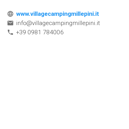
www.villagecampingmillepini.it
info@villagecampingmillepini.it
+39 0981 784006