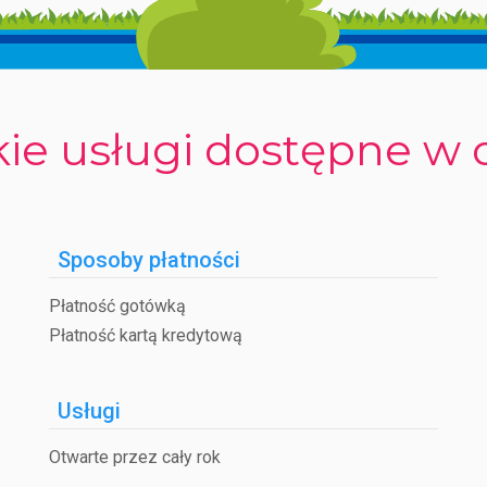
rganizowane są programy animacyjne w ciągu dnia i wieczorem, za
a także aktywnemu wypoczynkowi: spacery po Parku Ticino, przeja
 chwile relaksu w otoczeniu wyjątkowej przyrody. Połączenie cisz
 a jednocześnie odpoczynku.
ie usługi dostępne w 
Sposoby płatności
Płatność gotówką
Płatność kartą kredytową
Usługi
Otwarte przez cały rok