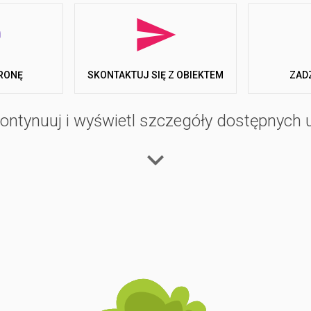
awiaste parcele przeznaczone są dla kamperów, przyczep kempin
 pełna obsługa serwisowa dla kamperów. Dla osób poszukującyc
ozkładaną sofą, w pełni wyposażonej kuchni z lodówką, zlewem 
RONĘ
ZAD
SKONTAKTUJ SIĘ Z OBIEKTEM
ycie wody, prądu i gazu.
ontynuuj i wyświetl szczegóły dostępnych 
udogodnień. Basen, położony tuż obok baru, jest odpowiedni zar
ości campingu jest bezpłatny, wymagane jest jednak noszenie cz
iane, bilard, piłkarzyki oraz animacje. Dodatkowo dostępne są ob
dowy. Goście mogą korzystać z zarezerwowanego parkingu. Camping
ów miesięcznych lub rocznych, przechowywanie łodzi oraz nie
pełnego dostępu do wszystkich usług obiektu.