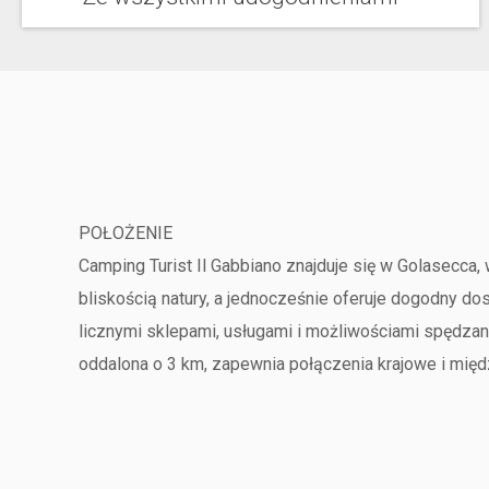
POŁOŻENIE
Camping Turist Il Gabbiano znajduje się w Golasecca
bliskością natury, a jednocześnie oferuje dogodny dos
licznymi sklepami, usługami i możliwościami spędzan
oddalona o 3 km, zapewnia połączenia krajowe i międ
również wykopaliska archeologiczne związane z cywi
Park Ticino wzdłuż rzek i kanałów. Z prywatnej przy