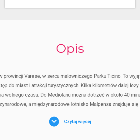
Opis
, w prowincji Varese, w sercu malowniczego Parku Ticino. To wy
tęp do miast i atrakcji turystycznych. Kilka kilometrów dalej le
ia wolnego czasu. Do Mediolanu można dotrzeć w około 40 minut
zynarodowe, a międzynarodowe lotnisko Malpensa znajduje się 
lizacją Golasecca, sięgającą czasów przedrzymskich, oraz ści
Czytaj więcej
stani campingu można wyruszyć w rejs po jeziorze Maggiore aż d