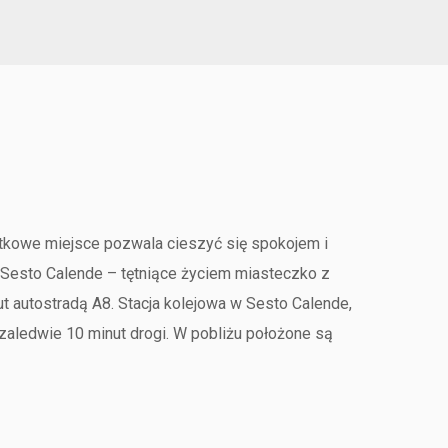
jątkowe miejsce pozwala cieszyć się spokojem i
ży Sesto Calende – tętniące życiem miasteczko z
 autostradą A8. Stacja kolejowa w Sesto Calende,
zaledwie 10 minut drogi. W pobliżu położone są
eżka rowerowa o długości 80 km, prowadząca przez
o szwajcarskich brzegów.