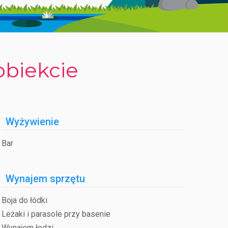
równo dla dorosłych, jak i dla dzieci, obejmujące
żdżki rowerowe po 80-kilometrowej trasie, rejsy
y, natury i atrakcji sprawia, że Camping Il Gabbiano
obiekcie
Wyżywienie
Bar
Wynajem sprzętu
Boja do łódki
Leżaki i parasole przy basenie
Wynajem łodzi