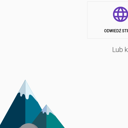
ZAKWATEROWANIE
Obiekt oferuje różne opcje pobytu. Przestronne, tr
średnie lub dłuższe pobyty; dostępna jest również
one pomieścić do 4 osób i składają się z salonu z r
ODWIEDŹ ST
oraz łazienki z prysznicem. Cena pobytu obejmuje zuż
Lub k
USŁUGI
Na terenie campingu goście mają do dyspozycji wiele 
leżaki i czynny od czerwca do września. Wstęp dla g
organizowane są tu wieczory tematyczne, turnieje karc
w bule, stoły do ping-ponga, piłkarzyki i stół bilar
wodną: oferuje miejsca cumownicze na podstawie um
korzystające z umów abonamentowych mają prawo do 
AKTYWNOŚCI I ROZRYWKA