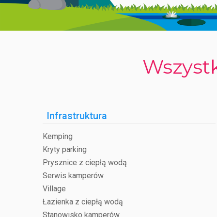
W miesiącach letnich, zwłaszcza w lipcu i sierpniu, o
różnorodne zajęcia dla całych rodzin. Okolica sprzyj
łodzią z prywatnej przystani po jeziorze Maggiore czy
jest doskonałym miejscem na urlop pełen aktywności,
Wszystk
Infrastruktura
Kemping
Kryty parking
Prysznice z ciepłą wodą
Serwis kamperów
Village
Łazienka z ciepłą wodą
Stanowisko kamperów