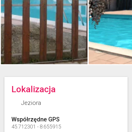
Lokalizacja
Jeziora
Współrzędne GPS
45.712301
-
8.655915