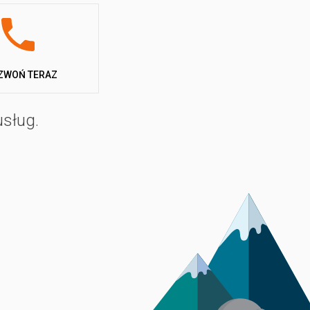
gowych i namiotów. Można je rezerwować na krótsze,
h większego komfortu przygotowano bungalowy. Mogą
i kuchenką, sypialni dwuosobowej lub z dwoma łóżkami
ZWOŃ TERAZ
usług.
ówno dla dorosłych, jak i dla dzieci, wyposażony w
epka. Bar stanowi centrum życia towarzyskiego –
iekty sportowe i rekreacyjne, takie jak boisko do gry
 posiada również dobrze rozwiniętą infrastrukturę
limitowany dostęp do pływających pomostów. Osoby