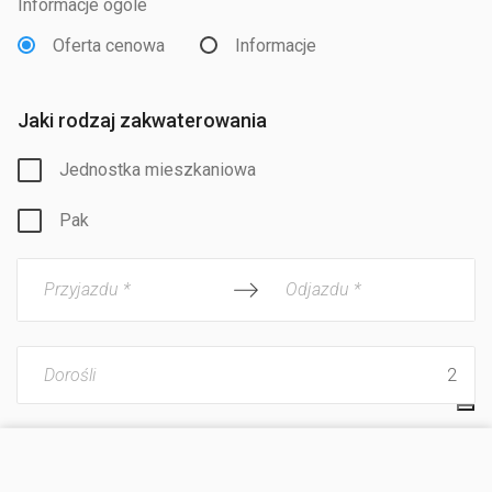
Informacje ogóle
Oferta cenowa
Informacje
Jaki rodzaj zakwaterowania
Jednostka mieszkaniowa
Pak
Przyjazdu *
Odjazdu *
Dorośli
Dzieci
ODWIEDŹ STRONĘ