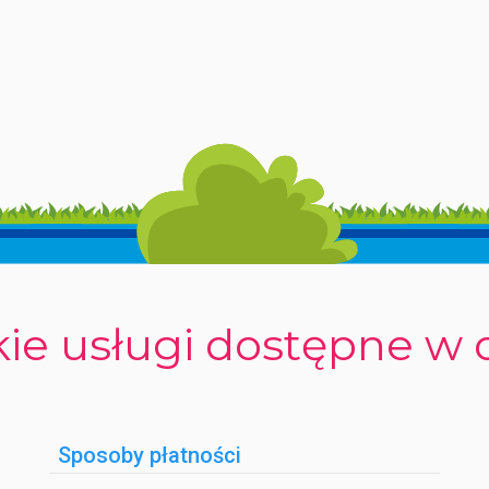
i-Fi w częściach wspólnych. Na miejscu znajduje się również we
hodów, lodówek, parasoli oraz leżaków zarówno na plażę, jak i 
alnie wyznaczoną strefę dla pupili. Płatności można dokonywać 
h i dzieci – od zabaw i turniejów po wieczorne pokazy, karaoke,
y do ping-ponga, rzutki, piłkarzyki, boule, plac zabaw oraz możli
ie usługi dostępne w 
 który zapewnia ochłodę w cieplejsze dni. Położenie kempingu 
odzinne wakacje.
Sposoby płatności