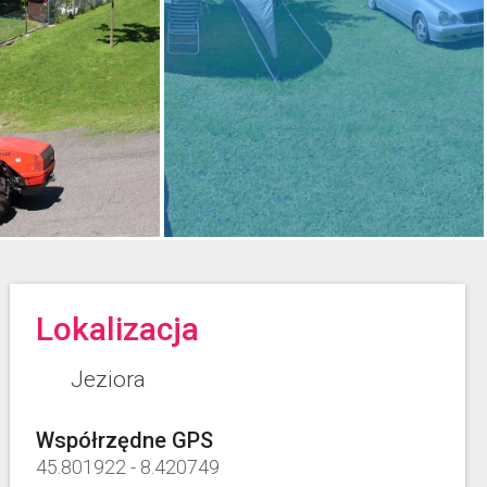
Lokalizacja
Jeziora
Współrzędne GPS
45.801922
-
8.420749