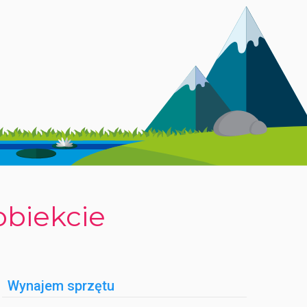
wnętrzny parking, strefa do mycia pojazdów oraz
przy basenie. Obiekt jest przyjazny zwierzętom –
gotówką, kartą, przelewem, czekami lub bonami ANCV.
 muzykę na żywo oraz mini i baby cluby. Na terenie
wość jazdy konnej w okolicy.
obiekcie
pozwala na łączenie aktywnego wypoczynku z relaksem,
Wynajem sprzętu