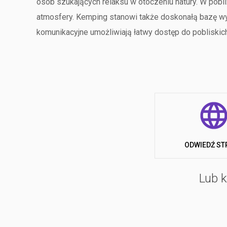
osób szukających relaksu w otoczeniu natury. W pobliż
atmosfery. Kemping stanowi także doskonałą bazę w
komunikacyjne umożliwiają łatwy dostęp do pobliskic
ZAKWATEROWANIE
Obiekt oferuje różnorodne opcje zakwaterowania, do
Wi-Fi, a niektóre z nich także z klimatyzacją i możli
jednostki mieszkalne są dla niepalących, a część z n
Dla turystów podróżujących z namiotami, przyczepam
ODWIEDŹ ST
dla kamperów. Zapewniono również dostęp do toalet c
niepełnosprawnych.
Lub k
USŁUGI
Na terenie kempingu dostępna jest szeroka gama udog