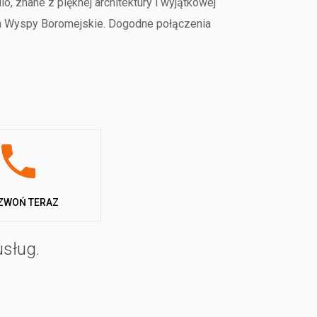
o, znane z pięknej architektury i wyjątkowej
na Wyspy Boromejskie. Dogodne połączenia
 wyposażone domki wakacyjne z kuchnią, ogrzewaniem,
ączą komfort z bliskim kontaktem z naturą. Wszystkie
lnie zacienione parcele, w tym specjalne miejsca
ZWOŃ TERAZ
z sanitariatów przystosowanych dla dzieci i osób
usług.
ą korzystać z pralni na żetony, minimarketu,