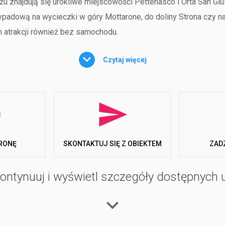
u znajdują się urokliwe miejscowości Pettenasco i Orta San Giuli
ypadową na wycieczki w góry Mottarone, do doliny Strona czy 
h atrakcji również bez samochodu.
Czytaj więcej
stosowane do potrzeb różnych gości. Do dyspozycji są w pełni
wością grillowania. Dostępne są również opcje glampingu, które ł
ich przystosowana jest dla osób z ograniczoną mobilnością.
i kempingowymi lub kamperami przygotowano przestronne, natura
RONĘ
ZAD
SKONTAKTUJ SIĘ Z OBIEKTEM
hemicznych, prywatnych łazienek, pryszniców z ciepłą wodą ora
ontynuuj i wyświetl szczegóły dostępnych 
odnień, które zapewniają wygodny i beztroski pobyt. Goście mog