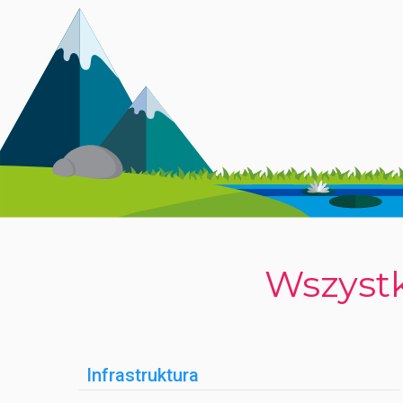
całodobowej recepcji z obsługą wielojęzyczną oraz W
udogodnienia dla osób z niepełnosprawnościami.
Istnieje możliwość wynajmu rowerów, skuterów, samoc
akceptuje psy każdej wielkości, oferując także specj
Na miejscu znajduje się również bankomat.
AKTYWNOŚCI I ROZRYWKA
Kemping oferuje bogaty program animacji dla dorosłyc
obiektu znajdują się również boiska do siatkówki, stoł
Wszystk
Dla gości dostępny jest basen z częścią dla dzieci,
blisko natury i kultury regionu – idealne miejsce na r
Infrastruktura