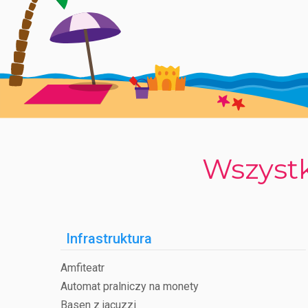
Wszystk
Infrastruktura
Amfiteatr
Automat pralniczy na monety
Basen z jacuzzi