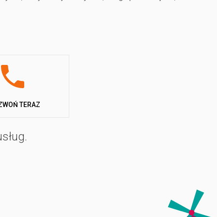
wioskę kempingową drogą lądową i morską lub
ZWOŃ TERAZ
usług.