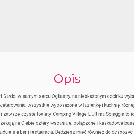
Opis
ri Sardo, w samym sercu Ogliastry, na nieskażonym odcinku wybr
terowania, wszystkie wyposażone w łazienkę i kuchnię, różnej 
zawsze czyste toalety. Camping Village L'Ultima Spiaggia to ide
j czekają na Ciebie cztery wspaniałe, połączone i kaskadowe ba
uje się bar i restauracja. Będziesz mieć również do dyspozycji