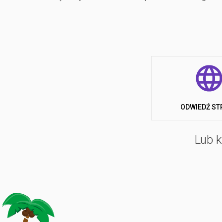
aby spędzić dni w pełnej autonomii. Podczas pobyt
spędzić wolny czas uprawiając sporty na świeżym po
ODWIEDŹ ST
Lub k