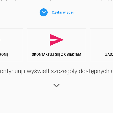
u możesz także skorzystać z wycieczek organizowanych przez 
Czytaj więcej
wietrzu.
RONĘ
ZAD
SKONTAKTUJ SIĘ Z OBIEKTEM
ontynuuj i wyświetl szczegóły dostępnych 