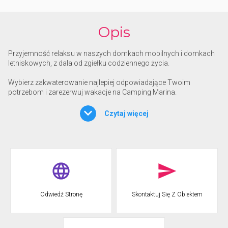
Opis
Przyjemność relaksu w naszych domkach mobilnych i domkach
letniskowych, z dala od zgiełku codziennego życia.
Wybierz zakwaterowanie najlepiej odpowiadające Twoim
potrzebom i zarezerwuj wakacje na Camping Marina.
Goście kempingu znajdą tu wszystko, czego potrzebują: bar w
Czytaj więcej
dozwolonych godzinach; w sezonie targ; oraz restaurację na
wynos, która w porze lunchu oferuje szeroki wybór ciepłych i
zimnych dań na wynos. Aby cieszyć się typowymi sardyńskimi
potrawami i smakami bez opuszczania kempingu.
W naszej restauracji Le Terrazze przygotowujemy dania typowe i
kontynentalne. Doskonałe wina i desery, chleb, oliwa, sery i wędliny
wyłącznie rzemieślnicze. Warzywa i warzywa z naszego ogrodu
Odwiedź Stronę
Skontaktuj Się Z Obiektem
kuchennego i/lub tylko z ogrodów oddalonych o 0 km. Możesz
zamówić "à la carte" lub zarezerwować kolację dnia za jedyne 20
euro na wynos.