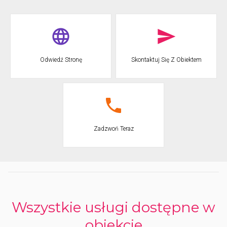
granitowych skał i zapachów mirtu i eukaliptusa, znajdziesz
najbardziej odpowiednie miejsce do spędzenia wakacji w
całkowitej wolności.
Nasza linia brzegowa charakteryzuje się naturalnymi zatoczkami i
małymi piaszczystymi plażami. Obfitość naturalnego cienia
sprawi, że jeszcze bardziej pokochasz ten mały kawałek raju.
Odwiedź Stronę
Skontaktuj Się Z Obiektem
Nasze parcele są odpowiednie dla kamperów, przyczep
kempingowych i namiotów, z możliwością podłączenia 4-
amperowej energii elektrycznej za niewielką dodatkową opłatą.
Kemping oferuje trzy bloki toaletowe z bezpłatnymi gorącymi
prysznicami, umywalkami i zlewami z ciepłą i zimną wodą,
toaletami chemicznymi oraz pralką i suszarką za opłatą.
Zadzwoń Teraz
UWAGA: REZERWACJE NIE SĄ PRZYJMOWANE DLA NAMIOTÓW,
KAMPERÓW I PRZYCZEP KEMPINGOWYCH.
Wszystkie usługi dostępne w
obiekcie