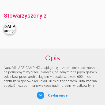
Stowarzyszony z
Opis
Nasz VILLAGE-CAMPING znajduje się bezpośrednio nad morzem,
na północnym wybrzeżu Sardynii, na jednym z najpiękniejszych
odcinków przed archipelagiem Maddalena, około 600 m od
centrum miejscowości Palau, 10 minut spacerem. Tutaj można
spędzić niezapomniane wakacje nad morzem i w całkowitym
relaksie, w kontakcie z dziewiczą przyrodą i pięknymi
krajobrazami, które oferuje Sardynia.
Czytaj więcej
Na obszarze zanurzonym w dziewiczej przyrodzie, wśród