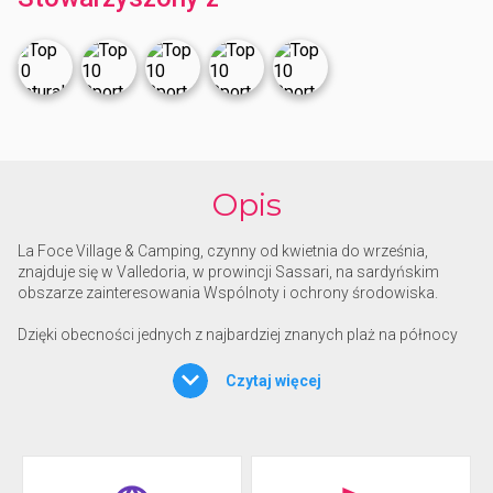
Opis
La Foce Village & Camping, czynny od kwietnia do września,
znajduje się w Valledoria, w prowincji Sassari, na sardyńskim
obszarze zainteresowania Wspólnoty i ochrony środowiska.
Dzięki obecności jednych z najbardziej znanych plaż na północy
wyspy, miejsce to jest idealne na wakacje nad morzem, ale także
na wakacje na łonie natury, również ze względu na szczególne
Czytaj więcej
ukształtowanie terenu, z rzeką Coghinas wpadającą do Zatoki
Asinara.
Podczas pobytu można wybrać różne rodzaje parceli, które różnią
się od siebie pod względem lokalizacji. Wszystkie są położone w