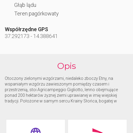
Głąb lądu
Teren pagórkowaty
Współrzędne GPS
37.292173
-
14.388641
Opis
Otoczony zielonymi wzgórzami, niedaleko zboczy Etny, na
wspaniałym wzgórzu zawieszonym pomiędzy czasem i
przestrzenią, stoi Agricampeggio Gigliotto, lenno obejmujące
ponad 200 hektarów żyznej ziemi uprawianej w imię wiejskiej
tradycji. Położone w samym sercu Krainy Słońca, bogatej w
sztukę i archeologię, w idealnym położeniu geograficznym na
wycieczki do Taorminy (140 km), Agrigento (130 km), Syrakuz
(120 km), Noto i Ragusa Ibla, gospodarstwo agroturystyczne
może poszczycić się obszary o wielkich atrakcjach
turystycznych, takie jak Piazza Armerina (9 km) z Villa Imperiale del