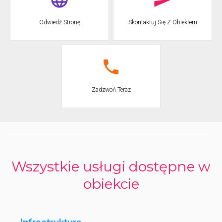
Casale, Caltagirone (16 km), piękne ze względu na historyczne
centrum i słynące z majoliki, Morgantina (20 km), starożytne
greckie miasto z agorą i wspaniały teatr.
Odwiedź Stronę
Skontaktuj Się Z Obiektem
Zadzwoń Teraz
Wszystkie usługi dostępne w
obiekcie