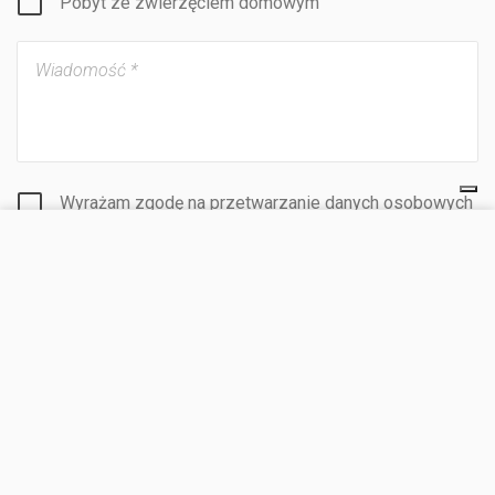
Pobyt ze zwierzęciem domowym
Wyrażam zgodę na
przetwarzanie danych osobowych
przez KoobCamp S.r.l.
ODWIEDŹ STRONĘ
Wyrażam zgodę na przetwarzanie moich danych w
celach informacyjnych i handlowych.
WYŚLIJ