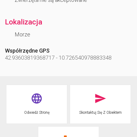
Lokalizacja
Morze
Współrzędne GPS
42.93603819368717
-
10.726540978883348
Odwiedź Stronę
Skontaktuj Się Z Obiektem