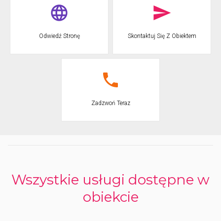
- Pizzerie
- Zmrzlinový bar
- Supermarket
- bazar
Odwiedź Stronę
Skontaktuj Się Z Obiektem
- Další prodej novin
- Úschovna karavanu
- Skupiny chatek vybavených WC
- sprcha, mytí nohou a umyvadlo s teplou a studenou vodou
- dokonale zařízené mobilní domy a apartmány
Zadzwoń Teraz
Wszystkie usługi dostępne w
obiekcie