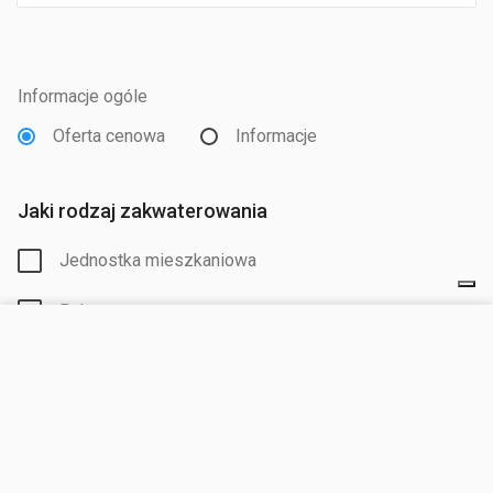
Informacje ogóle
Oferta cenowa
Informacje
Jaki rodzaj zakwaterowania
Jednostka mieszkaniowa
Pak
ODWIEDŹ STRONĘ
Przyjazdu *
Odjazdu *
Dorośli