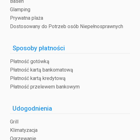
OKOLICE
Basen
Wieś góruje nad malowniczą wioską Talamone i jest;
Glamping
otoczony naturalnym pięknem Parku Maremma. Położenie
Prywatna plaża
na szczycie wzgórza oferuje wspaniałe widoki
panoramiczne i możliwość do zwiedzania okolicznych
Dostosowany do Potrzeb osób Niepełnosprawnych
terenów bogatych w elementy naturalne i historyczne.
Sposoby płatności
Płatność gotówką
Płatność kartą bankomatową
Płatność kartą kredytową
Płatność przelewem bankowym
Udogodnienia
Grill
Klimatyzacja
Ogrzewanie