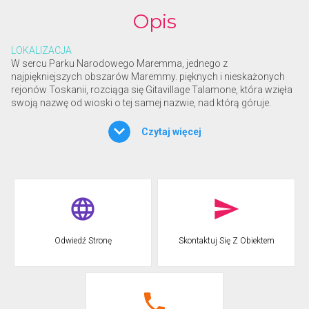
Opis
LOKALIZACJA
W sercu Parku Narodowego Maremma, jednego z
najpiękniejszych obszarów Maremmy. pięknych i nieskażonych
rejonów Toskanii, rozciąga się Gitavillage Talamone, która wzięła
swoją nazwę od wioski o tej samej nazwie, nad którą góruje.
Gitavillage Talamone jest położony na wzgórzu, w rozległym
parku z drzewami oliwnymi i śródziemnomorską roślinnością:
Czytaj więcej
wyobraź sobie kolację na świeżym powietrzu, muskaną przez
delikatną morską bryzę, podziwianie zachodu słońca i
obserwowanie nieba w poszukiwaniu spadających gwiazd, a
następnie naładowanie baterii w rytm natury.
NOCLEGI
Niepowtarzalne miejsca zanurzone w zieleni z możliwością aby
wybrać rozwiązanie, które najlepiej Ci odpowiada możesz wybrać
Odwiedź Stronę
Skontaktuj Się Z Obiektem
pomiędzy dwupokojowymi willami z cegły, Eco Lodges a urokiem
Glampingu. Rozwiązania od 2 do maksymalnie 6 łóżek, wszystkie
wyposażone w zewnętrzne werandy. Wśród drzew oliwnych,
dębów i zapachów zarośli nie brakuje możliwości aby
doświadczyć magii kempingu.