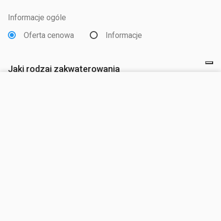
Informacje ogóle
Oferta cenowa
Informacje
Jaki rodzaj zakwaterowania
Jednostka mieszkaniowa
ODWIEDŹ STRONĘ
Pak
Przyjazdu *
Odjazdu *
Dorośli
Dzieci