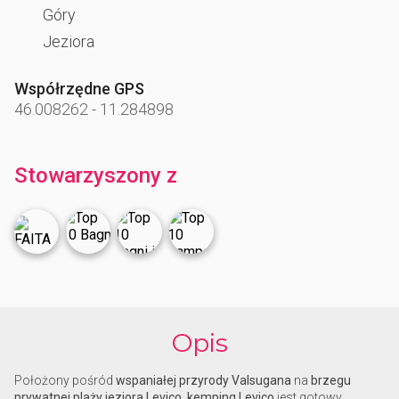
Góry
Jeziora
Współrzędne GPS
46.008262
-
11.284898
Stowarzyszony z
Opis
Położony pośród
wspaniałej przyrody Valsugana
na
brzegu
prywatnej plaży
jeziora Levico
,
kemping Levico
jest gotowy