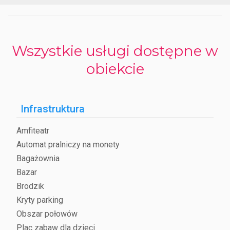
można zatrzymać się i spróbować
typowych lokalnych potraw
.
STRUKTURA PRZYJAZNA ZWIERZĘTOM
camping è przyjazny zwierzętom
i jest gotowy powitać
czworonożnych przyjaciół z otwartymi ramionami.
Wszystkie usługi dostępne w
USŁUGI
obiekcie
-pola namiotowe
-domki kempingowe
-chalety
-glamping
Infrastruktura
-rynek
-restauracja, kawiarnia
Amfiteatr
-basen
-solarium
Automat pralniczy na monety
-plac zabaw, rozrywka
Bagażownia
boiska do piłki nożnej, siatkówki plażowej, tenisa, badmintona
-wifi
Bazar
-serwis kamperów
Brodzik
-pokoje
-przyjazny zwierzętom domowym.
Kryty parking
Obszar połowów
Plac zabaw dla dzieci