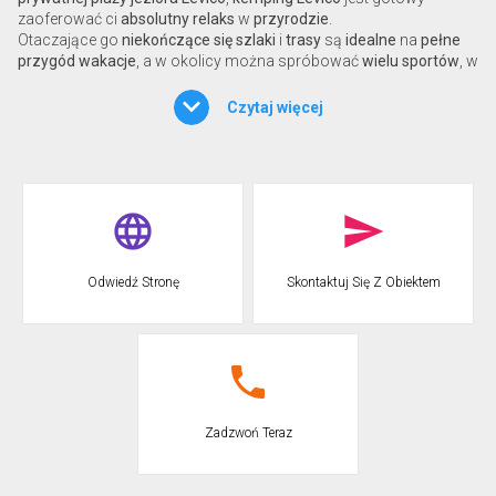
zaoferować ci
absolutny relaks
w
przyrodzie
.
Otaczające go
niekończące się szlaki
i
trasy
są
idealne
na
pełne
przygód wakacje
, a w okolicy można spróbować
wielu sportów
, w
tym
nordic walking
,
canyoning
,
trekking
,
golf
,
rajdy rowerowe
i
wiele więcej!
Czytaj więcej
STRUKTURA
W
campingu
znajdziesz
różne rozwiązania
, od
pawilonów
po
domki mobilne
,
komfortowe chatki
, a dla tych, którzy kochają
kontakt z naturą, ale nie chcą rezygnować z domowych wygód, są
namioty glampingowe
.
Zanurz się w
pięknych basenach
na kempingu, znajdziesz
trzy
Odwiedź Stronę
Skontaktuj Się Z Obiektem
podgrzewane baseny
,
duży obszar do opalania
i
plażę lagunową
dla najmłodszych; którzy znajdą tu również usługi rozrywkowe,
plac zabaw
i
miniklub
.
Dla miłośników
sportu
jezioro Levico jest rajem: na kempingu
znajdują się
boiska do piłki nożnej, siatkówki plażowej, tenisa,
badmintona
i
stoły do ping ponga
, a kilka metrów dalej na plaży
znajduje się
wypożyczalnia kajaków, rowerów wodnych
i
Zadzwoń Teraz
supboardów
.
Aby zaoferować
pełną obsługę
, na kempingu znajduje się dobrze
zaopatrzony market i
bio market
,
kawiarnia i
restauracja
, w której