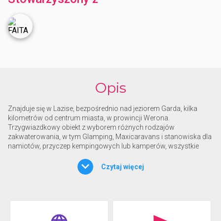
Opis
Znajduje się w Lazise, bezpośrednio nad jeziorem Garda, kilka
kilometrów od centrum miasta, w prowincji Werona.
Trzygwiazdkowy obiekt z wyborem różnych rodzajów
zakwaterowania, w tym Glamping, Maxicaravans i stanowiska dla
namiotów, przyczep kempingowych lub kamperów, wszystkie
zacienione platanami i topolami, a niektóre z widokiem na jezioro.
Glamping oferuje luksusowe namioty wyposażone w komfort,
Czytaj więcej
klimatyzację i umeblowaną werandę, podczas gdy Maxicaravans
przypominają domki lub chatki, również wyposażone we wszelkie
udogodnienia, klimatyzację i wszystkie wykończone wysokiej
jakości materiałami na dużych terenach zielonych. Na terenie
obiektu znajduje się duży park wodny z kilkoma basenami,