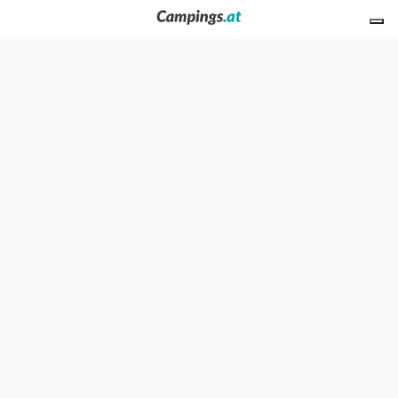
O nas
Privacy
News
Skontaktuj się z nami
Zamieść swój obiekt
Koobcamp S.r.l.
-
C.so Duca degli Abruzzi 2
-
10128
Turyn
(Włochy)
-
Nr VAT/K.F.