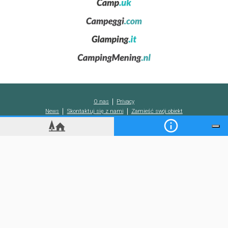
Miastem
, położona na zboczach Monte Sant'Angelo ,
Dalej na południe od miasta Terracina znajduje się
Sperlonga
,
idealne miejsce na
letnie wakacje
i uważane za jedno z
najpiękniejszych miasteczek we Włoszech
. Nietypowa lokalizacja
na Wzgórzach Auruncyjskich nie może być myląca dla turystów,
ponieważ miejsce to zaskakuje pięknymi plażami z białym
piaskiem, a na południu, zachwyca obecnością malowniczych
zatoczek między skałami. Na szczególną uwagę zasługują
Wyspy
Poncjańskie
, wulkaniczny archipelag dostępny promem i złożony
O nas
Privacy
z: Wyspa Ponza, Palmarola, Zannone, Gavi, Ventotene i Santo
News
Skontaktuj się z nami
Zamieść swój obiekt
Stefano.
Ci, którzy chcą zakończyć swój
nadmorski wypoczynek
wycieczkami w głąb lądu
, znajdą z pewnością w prowincji Latina
średniowieczne wioski
, klasztory, a nawet typowo górskie
miasteczka w górach Lepini.
Koobcamp S.r.l.
-
C.so Duca degli Abruzzi 2
-
10128
Turyn
(Włochy)
-
Nr VAT/K.F.
10628300013
Kapitał Spółki 10.000 € w.cał.wpł.
-
Wpis do Rej. Firm w Turynie nr 10628300013
-
Nr
REA TO - 1149456