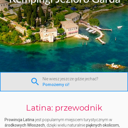
Nie wiesz jeszcze gdzie jechać?
Pomożemy ci!
Latina: przewodnik
Prowincja Latina
jest popularnym miejscem turystycznym w
środkowych Włoszech
, dzięki wielu naturalnie
pięknych okolicom,