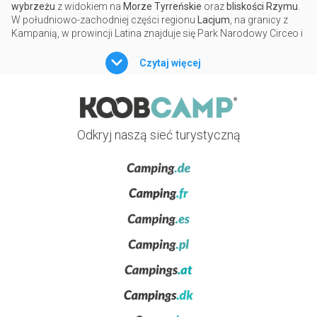
wybrzeżu
z widokiem na
Morze Tyrreńskie
oraz
bliskości Rzymu
.
W południowo-zachodniej części regionu
Lacjum
, na granicy z
Kampanią, w prowincji Latina znajduje się Park Narodowy Circeo i
parki regionalne
Riwiery Ulissesa
i
Gianola
i
Góry Scauri
.
Czytaj więcej
Obiekt turystyczny bardzo ceniony od czasów
starożytnych
Rzymian
, którzy wybrali go z powodu
pięknych nadmorskich
miejscowości
oraz w
niewielkiej odległości od Rzymu
, prowincja
Latina jest obecnie jednym z ulubionych punktów docelowych elit
turystycznych, zarówno
włoskich jak i zagranicznych
. Dzięki
Odkryj naszą sieć turystyczną
długiej tradycji turystycznej, prowincja Latina wzrosła oferując
coraz większą liczbę
usług
i
zakwaterowania
podróżnym, w tym
kempingów i wiosek turystycznych
.
Wśród ulubionych przez turystów kurortów, znajdują się te
położone na zboczach
Monte Circeo
, znanego również jako
przylądek Circeo
iromańskiej części Zatoki Gaeta. Chodzi o
nadmorskie kurorty Morza Tyrreńskiego, otoczone przepiękną
przyrodą jak na pięknych widokówkach. Bardzo popularna jest
również
Sabaudia
, położona na równinie
Agro Pontino
, z
wydmowymi plażami, zaroślami śródziemnymi
i
przybrzeżnymi
jeziorami
. Około pół godziny jazdy samochodem od Sabaudii, w
kierunku południowym, powyżej Circeo i Zatoki Gaeta,znajduje się
nadmorska miejscowość
Terracina
, z malowniczym
Starym