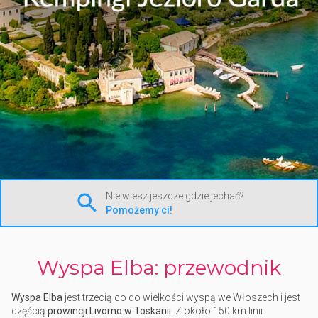
Nie wiesz jeszcze gdzie jechać?
Pomożemy ci!
Wyspa Elba: przewodnik
Wyspa Elba
jest trzecią co do wielkości wyspą we Włoszech i jest
częścią
prowincji Livorno w Toskanii
. Z około 150 km linii