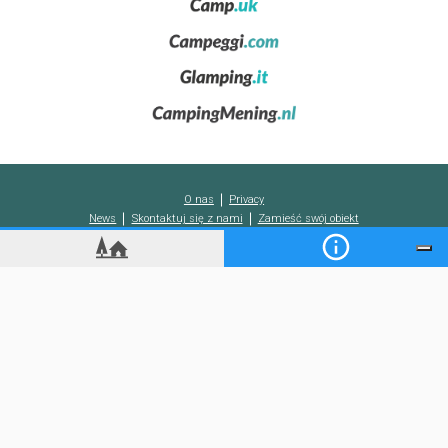
a także
Capoliveri
, Rio nell'Elba i Poggi położone na małych
wzgórzach w niewielkiej odległości od wybrzeża.
Marciana
,
położona między brzegiem a pagórkami jest idealnym punktem
wyjścia dla
wycieczek
, dzięki obecności
kolejki gondolowej
prowadzącej na
Monte Capanne
oraz do
Narodowego Parku
Archipelagu Toskańskiego
, gdzie istnieją słynne formacje skalne
Kamiennych Potworów z Wyspy Elby
.
Wracając na wybrzeże, należy stwierdzić, że Elba oferuje
krystalicznie czystą wodę i ogromną różnorodność plaż
: od plaż z
O nas
Privacy
białym
drobniutkim piaskiem
, idealnych dla
rodzin z dziećmi
, aż
News
Skontaktuj się z nami
Zamieść swój obiekt
do fascynujących
klify i żwiry
.
Koobcamp S.r.l.
-
C.so Duca degli Abruzzi 2
-
10128
Turyn
(Włochy)
-
Nr VAT/K.F.
10628300013
Kapitał Spółki 10.000 € w.cał.wpł.
-
Wpis do Rej. Firm w Turynie nr 10628300013
-
Nr
REA TO - 1149456