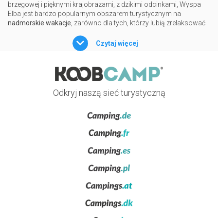
brzegowej i pięknymi krajobrazami, z dzikimi odcinkami, Wyspa
Elba jest bardzo popularnym obszarem turystycznym na
nadmorskie wakacje
, zarówno dla tych, którzy lubią zrelaksować
się na plaży, jak i tych, którzy preferują aktywny wypoczynek z
wycieczkami i sportami wodnymi
.
Czytaj więcej
Położona na terenie
Parku Narodowego archipelagu
toskańskiego
, Wyspa Elba jest największą z siedmiu wysp, które
tworzą ten uroczy
archipelag
: Wyspa Giglio, Wyspa Capraia,
Wyspa Montecristo, Wyspa Pianosa, Wyspa Giannutri i Wyspa
Odkryj naszą sieć turystyczną
Gorgona, w kolejności od największej do najmniejszej. Do tych
okazałych wysp
, należy doliczyć trzy
mniejsze wyspy: Isola di
Palmaiola, Isola di Cerboli
i małe wyspy Formiche di Grosseto.
Mamy wiele
kempingów i miejscowości turystycznych na Elbie
,
dzięki tradycji wypoczynku na wyspie i usytuowaniu na
Morzu
Tyrreńskim
, dzięki czemu wyspa jest łatwo dostępna z
kontynentalnej części Toskanii. W sezonie letnim, prom z
Piombino Maritima
zapewnia stałe połączenie z portami
głównych
ośrodków wypoczynkowych
na wyspie:
Portoferraio, Rio Marina i
Cavo
, nadmorskimi miasteczkami, gdzie można również znaleźć
największe skupisko
obiektów w plenerze
. Wśród
atrakcji
turystycznych Elby
, na szczególną uwagę zasługują też rybackie
miasteczka Marina, Marina di Campo, Porto Azzurro i Rio Marina,