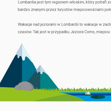
Lombardia jest tym regionem włoskim, który potrafi 
bardzo znanymi przez turystów miejscowościami poło
Wakacje nad jeziorami w Lombardii to wakacje w zach
czasów. Tak jest w przypadku Jeziora Como, miejscu
Piemontem i Szwajcarią. Innymi, chętnie odwiedzany
uwagę zasługuje Jezioro Garda, położone między Lom
w okolicach jeziora Garda, chętnie odwiedzanym przez
Jeśli natomiast ktoś jest amatorem wakacji w górach
idealnymi do
wycieczek i uprawiania sportów zim
miasteczka, cudowne wino i typowo alpejskie potraw
Turyści poszukujący miast pełnych sztuki, muzeów i z
wybornie rozerwać się w wolnych chwilach. Mniej zna