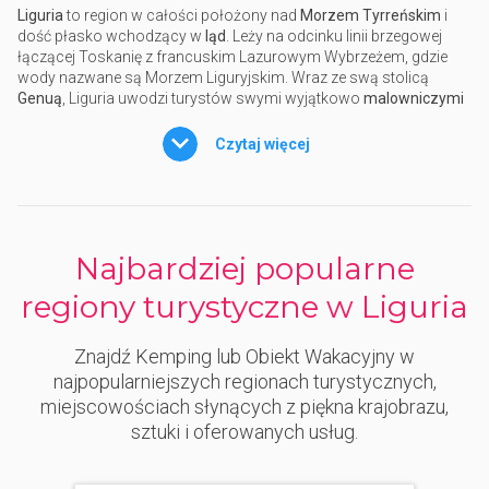
Liguria
to region w całości położony nad
Morzem Tyrreńskim
i
dość płasko wchodzący w
ląd
. Leży na odcinku linii brzegowej
łączącej Toskanię z francuskim Lazurowym Wybrzeżem, gdzie
wody nazwane są Morzem Liguryjskim. Wraz ze swą stolicą
Genuą
, Liguria uwodzi turystów swymi wyjątkowo
malowniczymi
kąpieliskami
, często charakteryzującymi się urwistymi cyplami
wchodzącymi w morze, w których powstały
osady z przystanią
Czytaj więcej
lub
miasteczka
wtulone w skaliste wybrzeże.
Urlop na morzem w Ligurii
zaczyna się od wyboru
rejonu, który
chcemy zwiedzić
- lub dokładniej mówiąc -
plaż i zatok
. Na
zachodzie Liguria graniczy z Francją, na wschodzie z Toskanią, a
Najbardziej popularne
jej wybrzeże dzieli się na:
Riwierę Fiori
oraz
Riwierę Palme
, które
razem tworzą
Riwierę Ponente; Genuę i Rajską Zatokę
, Zatokę
regiony turystyczne w Liguria
Tigullio, Cinque Terre
i
Zatokę Poetów
na
Riwierze Lewantu
. Na
wschód od Genuy górują przedmieścia oddzielające Riwierę
Ponente od Riwiery Lewantu. Możemy dzięki temu z całą
Znajdź Kemping lub Obiekt Wakacyjny w
pewnością zauważyć, że istnieją pewne kluczowe różnice
najpopularniejszych regionach turystycznych,
pomiędzy tymi dwoma
odcinkami
brzegowymi: w Ponente łatwiej
miejscowościach słynących z piękna krajobrazu,
natrafić na
miękkie lub piaszczyste nadbrzeże
, a to dzięki
sztuki i oferowanych usług.
oddaleniu od gór, które łagodnie schodzą do morza. Tymczasem
w Lewancie znajdują się te najbardziej charakterystyczne,
szpiczaste cyple Morza Tyrreńskiego
.