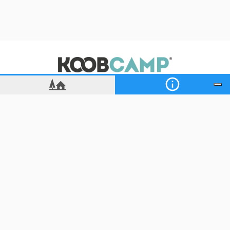
Tutejsze kempingi są idealne dla osób poszukujących
natury i spokoju, z panoramicznymi stanowiskami i
udogodnieniami dostępnymi przez cały rok.
Miasta sztuki: Florencja, Siena, Piza i Arezzo
Kempingi położone w pobliżu miast pozwalają połączyć
zwiedzanie obiektów kulturalnych z wakacjami na świeżym
Odkryj naszą sieć turystyczną
powietrzu.
Florencja, Siena, Piza i Arezzo oferują muzea, zabytki, targi
i szlaki historyczne.
Rodzaje zakwaterowania w Toskanii
Toskańskie wioski kempingowe oferują rozwiązania na
każdy rodzaj wakacji:
Zakwaterowanie: bungalowy, domki mobilne i apartamenty
dla rodzin, par i grup przyjaciół
Glamping: luksusowe domki i namioty zanurzone w naturze,
oferujące wyjątkowe przeżycia
Miejsca postojowe: dla namiotów, przyczep kempingowych
i kamperów, często w malowniczych lokalizacjach lub
blisko morza