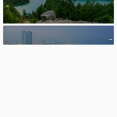
Hiszpania
4
kemping / obiekt wakacyjny